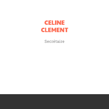
CELINE
CLEMENT
Secrétaire
club Badminton fribourg club
Badminton Gibloux club Badminton
Farvagny club Badminton sarine